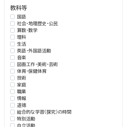
教科等
国語
社会・地理歴史・公民
算数・数学
理科
生活
英語・外国語活動
音楽
図画工作・美術・芸術
体育・保健体育
技術
家庭
職業
情報
道徳
総合的な学習（探究）の時間
特別活動
自立活動