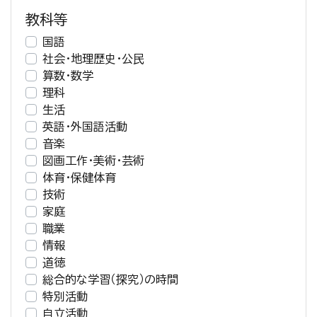
教科等
国語
社会・地理歴史・公民
算数・数学
理科
生活
英語・外国語活動
音楽
図画工作・美術・芸術
体育・保健体育
技術
家庭
職業
情報
道徳
総合的な学習（探究）の時間
特別活動
自立活動