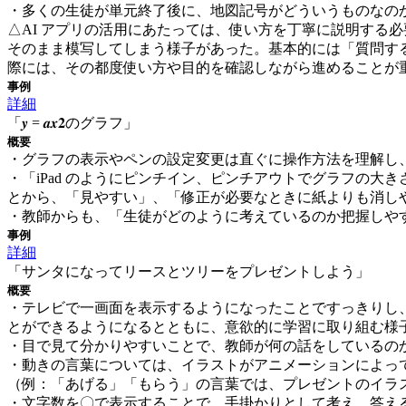
・多くの生徒が単元終了後に、地図記号がどういうものなの
△AI アプリの活用にあたっては、使い方を丁寧に説明する
そのまま模写してしまう様子があった。基本的には「質問する 
際には、その都度使い方や目的を確認しながら進めることが
事例
詳細
「𝒚 = 𝒂𝒙𝟐のグラフ」
概要
・グラフの表示やペンの設定変更は直ぐに操作方法を理解し
・「iPad のようにピンチイン、ピンチアウトでグラフの
とから、「見やすい」、「修正が必要なときに紙よりも消し
・教師からも、「生徒がどのように考えているのか把握しや
事例
詳細
「サンタになってリースとツリーをプレゼントしよう」
概要
・テレビで一画面を表示するようになったことですっきりし
とができるようになるとともに、意欲的に学習に取り組む様
・目で見て分かりやすいことで、教師が何の話をしているの
・動きの言葉については、イラストがアニメーションによっ
（例：「あげる」「もらう」の言葉では、プレゼントのイラ
・文字数を〇で表示することで、手掛かりとして考え、答え