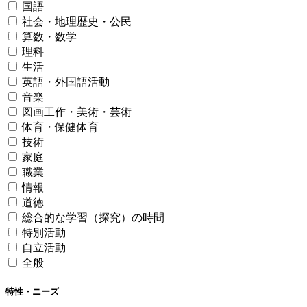
国語
社会・地理歴史・公民
算数・数学
理科
生活
英語・外国語活動
音楽
図画工作・美術・芸術
体育・保健体育
技術
家庭
職業
情報
道徳
総合的な学習（探究）の時間
特別活動
自立活動
全般
特性・ニーズ