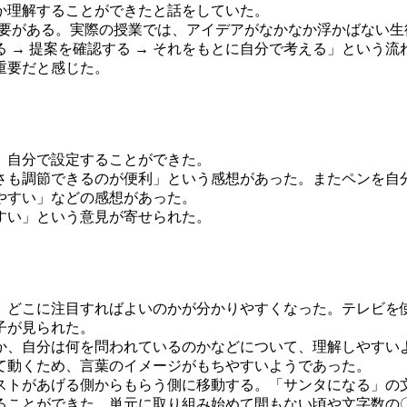
か理解することができたと話をしていた。
必要がある。実際の授業では、アイデアがなかなか浮かばない生徒
→ 提案を確認する → それをもとに自分で考える」という流
重要だと感じた。
、自分で設定することができた。
大きさも調節できるのが便利」という感想があった。またペンを
やすい」などの感想があった。
すい」という意見が寄せられた。
、どこに注目すればよいのかが分かりやすくなった。テレビを
子が見られた。
か、自分は何を問われているのかなどについて、理解しやすい
て動くため、言葉のイメージがもちやすいようであった。
ストがあげる側からもらう側に移動する。「サンタになる」の
ることができた。単元に取り組み始めて間もない頃や文字数の