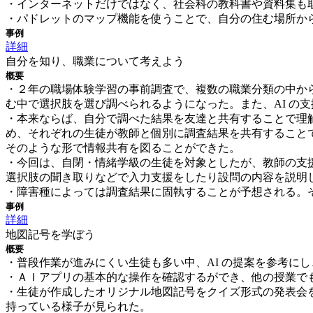
・インターネットだけではなく、社会科の教科書や資料集も
・パドレットのマップ機能を使うことで、自分の住む場所か
事例
詳細
自分を知り、職業について考えよう
概要
・２年の職場体験学習の事前調査で、複数の職業分類の中か
む中で選択肢を選び調べられるようになった。また、AI の
・本来ならば、自分で調べた結果を友達と共有することで理
め、それぞれの生徒が教師と個別に調査結果を共有すること
そのような形で情報共有を図ることができた。
・今回は、自閉・情緒学級の生徒を対象としたが、教師の支
選択肢の聞き取りなどで入力支援をしたり設問の内容を説明
・障害種によっては調査結果に固執することが予想される。
事例
詳細
地図記号を学ぼう
概要
・普段作業が進みにくい生徒も多い中、AI の提案を参考に
・ＡＩアプリの基本的な操作を確認するができ、他の授業で
・生徒が作成したオリジナル地図記号をクイズ形式の発表会
持っている様子が見られた。