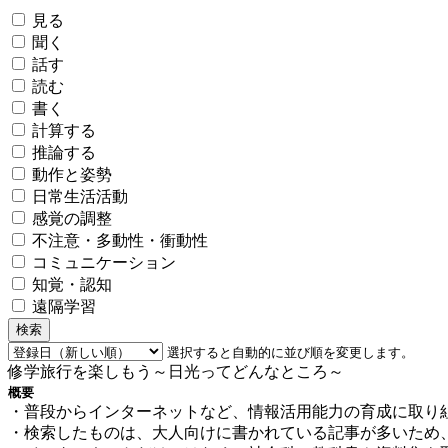
見る
聞く
話す
読む
書く
計算する
推論する
動作と姿勢
日常生活活動
感覚の調整
不注意・多動性・衝動性
コミュニケーション
知覚・認知
遠隔学習
検索
選択すると自動的に並び順を変更します。
修学旅行を楽しもう～日光ってどんなところ～
概要
・普段からインターネットなど、情報活用能力の育成に取り
・検索したものは、大人向けに書かれている記事が多いため