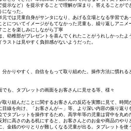
で提示など）を提示することで理解が深まり、答えることがで
うになった。
単元では児童自身がサンタになり、あげる立場となる学習であ
ことについてイメージがもてなかった児童も、繰り返しアニメ
すことを楽しみにしながら丁寧
は、幼稚部がプレゼントを喜んでくれたことがうれしかったよ
イラストは見やすく負担感がないようだった。
、分かりやすく、自信をもって取り組めた。操作方法に慣れる
面でも、タブレットの画面をお客さんに見せる等、様々
が取り組んだことに関するお客さんの反応を実際に見て、時間
に目線を向け、「お客さんが～」等、より深い内容の振り返り
位でタブレットを操作するため、高学年等の児童は背中を丸め
反対に高さのある机にすると、お客さんとのお金や商品のやり
に、金銭のやりとりが難しくなる児童が出る。タブレットを使