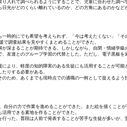
取り入れて調べられるようにすることで、児童に合わせた調べ
ら日光がどのくらい離れているのか、どの方角にあるのかなど
ら一時的にでも希望を考えられず、「今は考えたくない」「そ
支援で調査結果を見やすくまとめることができた。
解が深まることが期待できる。しかしながら、自閉・情緒学級
で、友達とのグループ学習の代替とした。ただし、電子黒板を
援により、軽度の知的障害のある生徒にも活用することが可能
したりする必要がある。
そのため、あくまでも現時点での適職の一例として捉えるよう
し、自分の力で作業を進めることができた。また絵を描くこと
も活用できる素地を作ることができた。
を行った。普段は人前で発表することが苦手な生徒が多いが、