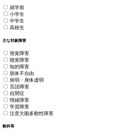
就学前
小学生
中学生
高校生
主な対象障害
視覚障害
聴覚障害
知的障害
肢体不自由
病弱・身体虚弱
言語障害
自閉症
情緒障害
学習障害
注意欠陥多動性障害
教科等