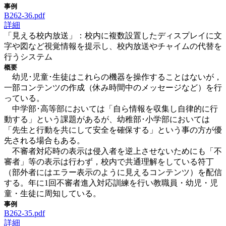
事例
B262-36.pdf
詳細
「見える校内放送」：校内に複数設置したディスプレイに文
字や図など視覚情報を提示し、校内放送やチャイムの代替を
行うシステム
概要
幼児･児童･生徒はこれらの機器を操作することはないが，
一部コンテンツの作成（休み時間中のメッセージなど）を行
っている。
中学部･高等部においては「自ら情報を収集し自律的に行
動する」という課題があるが、幼稚部･小学部においては
「先生と行動を共にして安全を確保する」という事の方が優
先される場合もある。
不審者対応時の表示は侵入者を逆上させないためにも「不
審者」等の表示は行わず，校内で共通理解をしている符丁
（部外者にはエラー表示のように見えるコンテンツ）を配信
する。年に1回不審者進入対応訓練を行い教職員・幼児・児
童・生徒に周知している。
事例
B262-35.pdf
詳細