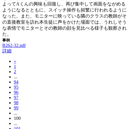
よってAくんの興味も回復し、再び集中して画面をながめる
ようになるとともに、スイッチ操作も頻繁に行われるように
なった。また、モニターに映っている隣のクラスの教師がそ
の直後教室を訪れ本生徒に声をかけた場面では、うれしそう
な表情でモニターとその教師の顔を見比べる様子も観察され
た。
事例
B262-32.pdf
詳細
«
1
2
...
94
95
96
97
98
99
...
100
...
101