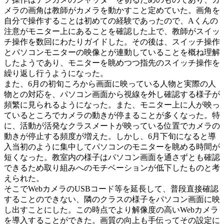
メラの画角は教師がカメラを動かすこと定めていた。画角を
自分で操作することは初めての経験であったので、Aくんの
注意がモニター上にあることを確認した上で、教師がスイッ
チ操作を数回にわたりガイドした。その後は、スイッチ操作
とパソコンモニターの映像とが連動していることを概ね理解
したようであり、モニターを眺めつつ指先のスイッチ操作を
繰り返し行うようになった。
また、6月の初旬ころから画面に映っている人物と実際の人
物との対応を、パソコン画面から視線を外し確認する様子が
頻繁に見られるようになった。また、モニター上に人が映っ
ているところでカメラの動きが停まることが多くなった。特
に、活動が活発なクラスメートが映っている位置でカメラの
動きが停止する頻度が増えた。しかし、6月下旬になると導
入当初のように集中してパソコンのモニターを眺める時間が
短くなった。教室内の様子はパソコン画面を通さずとも確認
できるため取り組みへのモチベーションが低下したものと考
えられた。
そこでWebカメラのUSBコード等を延長して、普段直接確認
することのできない、隣のクラスの様子をパソコン画面に映
し出すことにした。この時点でより解像度の高いWebカメラ
を導入することができた。画質の向上も手伝ってその設定に