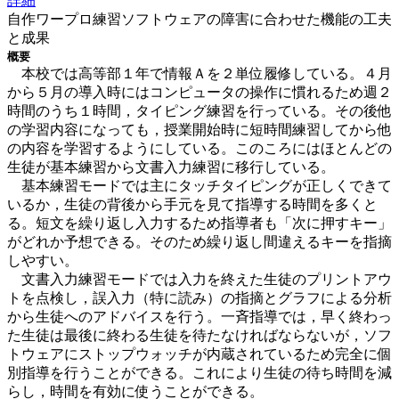
詳細
自作ワープロ練習ソフトウェアの障害に合わせた機能の工夫
と成果
概要
本校では高等部１年で情報Ａを２単位履修している。４月
から５月の導入時にはコンピュータの操作に慣れるため週２
時間のうち１時間，タイピング練習を行っている。その後他
の学習内容になっても，授業開始時に短時間練習してから他
の内容を学習するようにしている。このころにはほとんどの
生徒が基本練習から文書入力練習に移行している。
基本練習モードでは主にタッチタイピングが正しくできて
いるか，生徒の背後から手元を見て指導する時間を多くと
る。短文を繰り返し入力するため指導者も「次に押すキー」
がどれか予想できる。そのため繰り返し間違えるキーを指摘
しやすい。
文書入力練習モードでは入力を終えた生徒のプリントアウ
トを点検し，誤入力（特に読み）の指摘とグラフによる分析
から生徒へのアドバイスを行う。一斉指導では，早く終わっ
た生徒は最後に終わる生徒を待たなければならないが，ソフ
トウェアにストップウォッチが内蔵されているため完全に個
別指導を行うことができる。これにより生徒の待ち時間を減
らし，時間を有効に使うことができる。