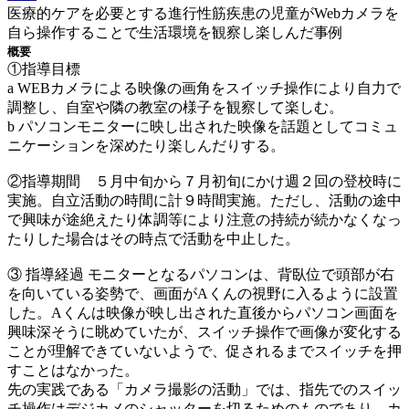
医療的ケアを必要とする進行性筋疾患の児童がWebカメラを
自ら操作することで生活環境を観察し楽しんだ事例
概要
①指導目標
a WEBカメラによる映像の画角をスイッチ操作により自力で
調整し、自室や隣の教室の様子を観察して楽しむ。
b パソコンモニターに映し出された映像を話題としてコミュ
ニケーションを深めたり楽しんだりする。
②指導期間 ５月中旬から７月初旬にかけ週２回の登校時に
実施。自立活動の時間に計９時間実施。ただし、活動の途中
で興味が途絶えたり体調等により注意の持続が続かなくなっ
たりした場合はその時点で活動を中止した。
③ 指導経過 モニターとなるパソコンは、背臥位で頭部が右
を向いている姿勢で、画面がAくんの視野に入るように設置
した。Aくんは映像が映し出された直後からパソコン画面を
興味深そうに眺めていたが、スイッチ操作で画像が変化する
ことが理解できていないようで、促されるまでスイッチを押
すことはなかった。
先の実践である「カメラ撮影の活動」では、指先でのスイッ
チ操作はデジカメのシャッターを切るためのものであり、カ