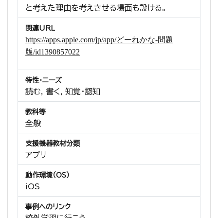
と考えた理由を考えさせる場面も設ける。
関連URL
https://apps.apple.com/jp/app/
どーれかな-
問題
版/id1390857022
特性・ニーズ
読む, 書く, 知覚・認知
教科等
全般
支援機器教材分類
アプリ
動作環境（OS）
iOS
事例へのリンク
校外学習に行こう