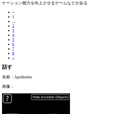
ケーション能力を向上させるゲームなどがある
«
1
...
2
3
4
5
6
7
8
»
話す
名称：
Apollonius
画像：