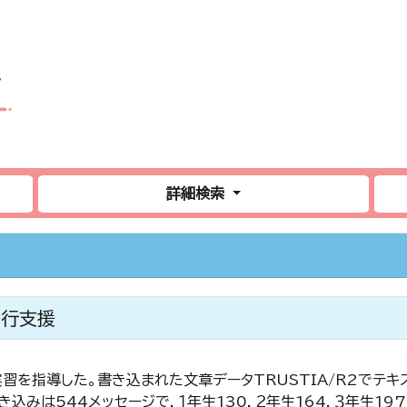
詳細検索
移行支援
を指導した。書き込まれた文章データTRUSTIA/R2でテキ
込みは544メッセージで，１年生130，２年生164，３年生19