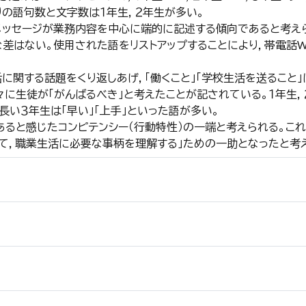
りの語句数と文字数は１年生，２年生が多い。
ッセージが業務内容を中心に端的に記述する傾向であると考え
はない。使用された語をリストアップすることにより，帯電話W
関する話題をくり返しあげ，「働くこと」「学校生活を送ること」
に生徒が「がんばるべき」と考えたことが記されている。１年生，
い３年生は「早い」「上手」といった語が多い。
と感じたコンピテンシー（行動特性）の一端と考えられる。これ
て，職業生活に必要な事柄を理解する」ための一助となったと考