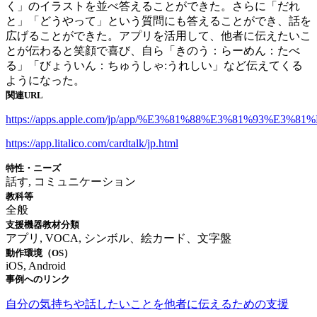
く」のイラストを並べ答えることができた。さらに「だれ
と」「どうやって」という質問にも答えることができ、話を
広げることができた。アプリを活用して、他者に伝えたいこ
とが伝わると笑顔で喜び、自ら「きのう：らーめん：たべ
る」「びょういん：ちゅうしゃ:うれしい」など伝えてくる
ようになった。
関連URL
https://apps.apple.com/jp/app/%E3%81%88%E3%81%93%E3%81
https://app.litalico.com/cardtalk/jp.html
特性・ニーズ
話す, コミュニケーション
教科等
全般
支援機器教材分類
アプリ, VOCA, シンボル、絵カード、文字盤
動作環境（OS）
iOS, Android
事例へのリンク
自分の気持ちや話したいことを他者に伝えるための支援