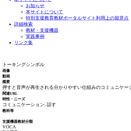
お知らせ
本サイトについて
特別支援教育教材ポータルサイト利用上の留意点
詳細検索
教材・支援機器
実践事例
リンク集
教材・支援機器
トーキングシンボル
画像
動画
概要
押すと音声が再生される分かりやすい仕組みのコミュニケー
関連URL
特性・ニーズ
コミュニケーション, 話す
教科等
支援機器教材分類
VOCA