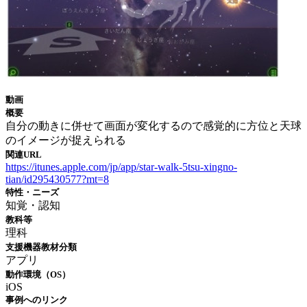
動画
概要
自分の動きに併せて画面が変化するので感覚的に方位と天球
のイメージが捉えられる
関連URL
https://itunes.apple.com/jp/app/star-walk-5tsu-xingno-
tian/id295430577?mt=8
特性・ニーズ
知覚・認知
教科等
理科
支援機器教材分類
アプリ
動作環境（OS）
iOS
事例へのリンク