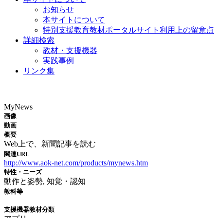
お知らせ
本サイトについて
特別支援教育教材ポータルサイト利用上の留意点
詳細検索
教材・支援機器
実践事例
リンク集
教材・支援機器
MyNews
画像
動画
概要
Web上で、新聞記事を読む
関連URL
http://www.aok-net.com/products/mynews.htm
特性・ニーズ
動作と姿勢, 知覚・認知
教科等
支援機器教材分類