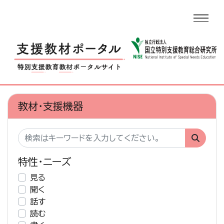
教材・支援機器
特性・ニーズ
見る
聞く
話す
読む